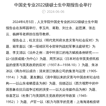
中国史专业2022级硕士生中期报告会举行
2024-06-06
2024年6月5日，人文学院中国史专业的2022级硕士生中期
报告会在东晖园举行。李玉尚、蒋勤、刘士永、赵思渊、张志
云、杨婵等老师担任指导教师。
报告会上，杜京京以《明代兖州府水患灾害与社会应对》为
题、籍常嘉以《第一绥靖区司令部审判战犯军事法庭研究》为
题、李文清以《法外之例：清中叶浙江的地方赋税条例研究——
以<治浙成规>为中心》为题、周芳冰以《日本对在华英美侨民权
益的侵害与英美政府的应对（1937.8—1938.10）》为题、朱冰
冰以《商办何以成功：清末浙江铁路公司的集资与运营（1905-
1914）》为题、夏友鹏以《清中期以来的灾害与中国农村社会结
构——以山东省栖霞县为例》为题、倪德迈以《西方视野中的中
国形象在抗日战争过程的演变——以大众传媒作品为例》为题、
徐嘉芝以《杜鲁门与美国民主党政府的对华政策（1945-
1952）》为题、卢官一以《权力与医学的竞逐：上海海港检疫研