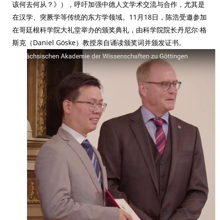
该何去何从？》），呼吁加强中德人文学术交流与合作，尤其是
在汉学、突厥学等传统的东方学领域。
11
月
18
日，陈浩受邀参加
在哥廷根科学院大礼堂举办的颁奖典礼，由科学院院长丹尼尔·格
斯克（Daniel Göske）教授亲自诵读颁奖词并颁发证书。