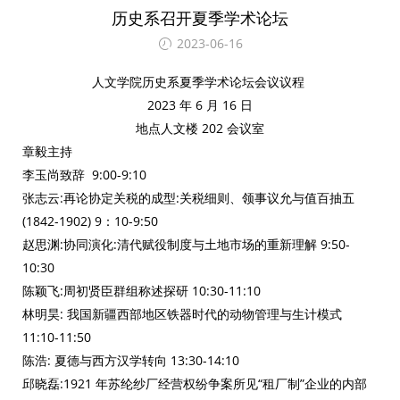
历史系召开夏季学术论坛
2023-06-16
人文学院历史系夏季学术论坛会议议程
2023 年 6 月 16 日
地点人文楼 202 会议室
章毅主持
李玉尚致辞 9:00-9:10
张志云:再论协定关税的成型:关税细则、领事议允与值百抽五
(1842-1902) 9：10-9:50
赵思渊:协同演化:清代赋役制度与土地市场的重新理解 9:50-
10:30
陈颖飞:周初贤臣群组称述探研 10:30-11:10
林明昊: 我国新疆西部地区铁器时代的动物管理与生计模式
11:10-11:50
陈浩: 夏德与西方汉学转向 13:30-14:10
邱晓磊:1921 年苏纶纱厂经营权纷争案所见“租厂制”企业的内部