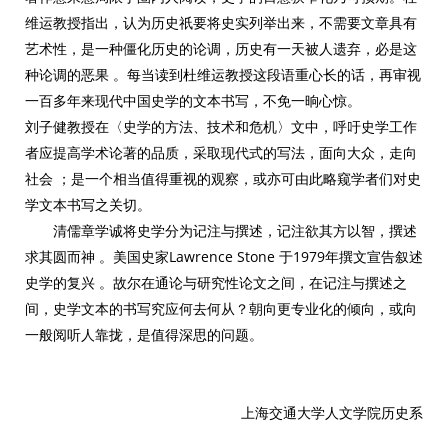
维运教授指出，认为历史祇要将史实列举出来，不需要文章具有
艺术性，是一种僵化历史的论调，历史有一天被人遗弃，必是这
种论调的恶果 。每当读到杜维运教授这段语重心长的话，再审视
一百多年来现代中国史学的文本书写，不免一晌心惊。
刘子健教授在〈史学的方法、技术和危机〉文中，呼吁史学工作
者应提高学术论著的品质，采取现代式的写法，面向大众，走向
社会 ；是一个相当值得重视的观察，或亦可由此略窥学者们对史
学文本书写之关切。
清儒章学诚将史学分为记注与撰述，记注欲其方以智，撰述
求其圆而神 。美国史家Lawrence Stone 于1979年撰文宣告叙述
史学的复兴 。故尔在通论与研究性论文之间，在记注与撰述之
间，史学文本的书写究应何去何从？朝向更专业化的倾向，或向
一般阅听人靠拢，是值得深思的问题。
上海交通大学人文学院历史系