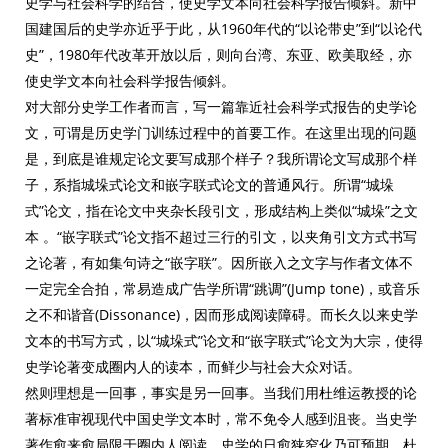
史学与社会科学的结合，使史学文本向社会科学报告倾斜。新中
国建国后的史学亦近乎于此，从1960年代的“以论带史”到“以论代
史”，1980年代改革开放以后，则向台湾、东亚、欧美取经，亦
使史学文本向社会科学报告倾斜。
对大部分史学工作者而言，写一篇靠近社会科学式报告的史学论
文，可谓是历史学门训练过程中的首要工作。在这里出现的问题
是，到底是谁规定论文要写成那个样子？我所谓论文写成那个样
子，系指城垛式论文和嵌字联式论文的普通风行。所谓“城垛
式”论文，指在论文中夹杂长段引文，形成结构上类似“城垛”之文
本 。“嵌字联式”论文指不超过三行的引文，以夹角引文方式书写
之论著，有如集句诗之“嵌字联”。因所嵌入之文字与作者文体不
一定完全合拍，常易造成广告学所谓“跳调”(Jump tone)，或音乐
之不和谐音(Dissonance)，因而形成阅读障碍。而长久以来史学
文本的书写方式，以“城垛式”论文和“嵌字联式”论文为大宗，使得
史学论著变成圈内人的读本，而鲜少与社会大众对话。
然则理想是一回事，事实是另一回事。当我们用杜维运教授的论
著标准审视现代中国史学文本时，常不免令人感到沮丧。当史学
著作愈来愈局限于圈内人阅读，史学的日愈狭窄化乃可预期。杜