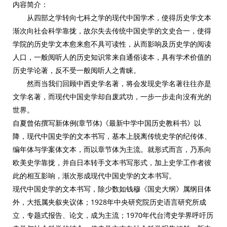
内容简介：
从四部之学转向七科之学的现代中国学术，使得历史学文本
渐次向社会科学靠拢，故尔失去传统中国史学的文史合一，使得
学院的历史学文本愈来愈不具可读性，从而影响及历史学的阅读
人口，一般阅听人的历史知识常来自通俗读本，具有学术价值的
历史学论著，反不受一般阅听人之青睐。
然而当我们回顾中西史学名著，将会发现史学名著往往亦是
文学名著，而现代中国史学却自废武功，一步一步走向没有光的
世界。
自夏曾佑撰写新体例(章节体)《最新中学中国历史教科书》以
降，现代中国史学的文本书写，基本上脱离传统史学的纪传体、
编年体与学案体文本，而以章节体为主流。就形式而言，乃系向
欧美史学靠拢，并自日本转手文本书写形式，加上史学工作者彼
此的相互影响，渐次形成现代中国史学的文本书写。
现代中国史学的文本书写，除少数如钱穆《国史大纲》属纲目体
外，大抵属夹叙夹议体；1928年中央研究院历史语言研究所成
立，专题式报告、论文，成为主流；1970年代台湾史学界呼吁历